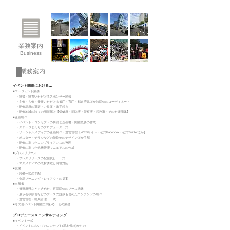
業務案内
Business
業務案内
イベント開催における…
■エージェント業務
・協賛・協力いただけるスポンサー誘致
・主催・共催・後援いただける省庁・官庁・都道府県ほか諸団体のコーディネート
・開催場所の選定・ご提案・諸手続き
・開催地域の諸々の開催届け【保健所・消防署・警察署・税務署・そのた諸団体】
■企画制作
・イベント・コンセプトの構築と企画書・開催概要の作成
・ステージまわりのプロデュース一式
・ソーシャルメディアの
企画制作・運営管理【WEBサイト・公式Facebook・公式Twitterほか】
・ポスター・チラシなどの印刷物のデザインほか手配
・開催に準じたコンプライアンスの整理
・開催に準じた危機管理マニュアルの作成
■プレスリリース
・プレスリリースの配信代行 一式
・マスメディアの取材誘致と現場対応
■設備
・設備一式の手配
・会場ゾーニング・レイアウトの提案
■出展者
・都道府県なども含めた、官民団体のブース誘致
・展示会や飲食などのブースの誘致も含めたコンテンツの制作
・運営管理・出展管理 一式
■その他イベント開催に関わる一切の業務
プロデュース＆コンサルティング
■イベント一式
・イベントにおいてのコンセプト(基本骨格)からの